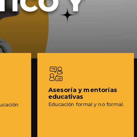
ICO Y
Asesoría y mentorías
educativas
Educación formal y no formal.
ucación