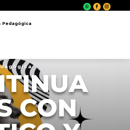
n Pedagógica
edagógica
NTINUA
S CON