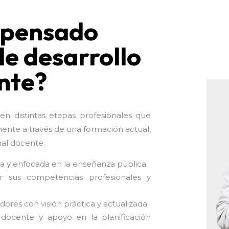
á pensado
de desarrollo
nte?
n distintas etapas profesionales que
mente a través de una formación actual,
nal docente.
a y enfocada en la enseñanza pública.
r sus competencias profesionales y
res con visión práctica y actualizada.
ocente y apoyo en la planificación