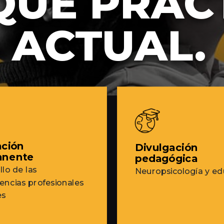
UE PRÁCT
ACTUAL.
ción
Divulgación
anente
pedagógica
lo de las
Neuropsicología y ed
ncias profesionales
es