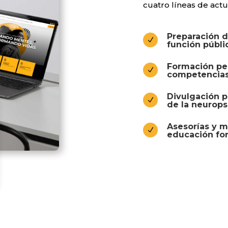
cuatro líneas de actu
Preparación d
N
función públi
Formación per
N
competencias
Divulgación p
N
de la neurops
Asesorías y m
N
educación for