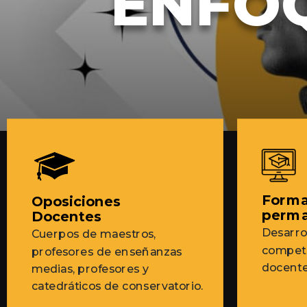
ENFOQ
Forma
Oposiciones
perm
Docentes
Desarrol
Cuerpos de maestros,
compete
profesores de enseñanzas
docent
medias, profesores y
catedráticos de conservatorio.