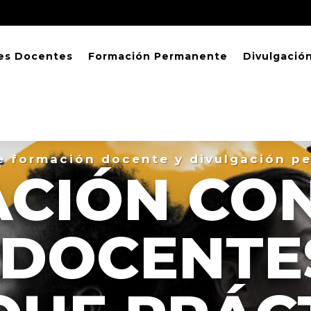
es Docentes
Formación Permanente
Divulgació
e formación docente y divulgación p
CIÓN CO
 DOCENTE